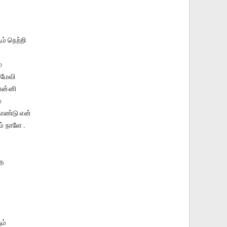
ும் நெற்றி
்
மேவி
ொன்னி
்
ண்டு என்
 நாளே .
்த
ம்