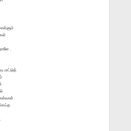
ொள்ளும்
கள்
நாளே .
ு பாட்டுத்
ம்
்
ல்
ொள்வாள்
செய்த
.