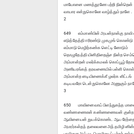
மாயோனை மணத்தூணே பற்றி நின்றென்
வாயார என்றுகொலோ வாழ்த்தும் நாளே .
2
649	எம்மாண்பின் அயன்நான்கு நாவி
எடுத்தேத்தி ஈரிரண்டு முகமுங் கொண்டு
எம்மாடு மெழிற்கண்க ளெட்டி னோடும்
தொழுதேத்தி யினிதிறைஞ்ச நின்ற செம
அம்மான்றன் மலர்க்கமலக் கொப்பூழ் தோ
அணியரங்கத் தரவணையில் பள்ளி கொள்
அம்மான்ற னடியிணைக்கீ ழலர்க ளிட்டங்
கடியவரோ டென்றுகொலோ அணுகும் நாள
3
650	மாவினைவாய் பிளந்துகந்த ம
வண்ணணைஎன் கண்ணணைவன் குன்ற ம
ஆவினையன் றுயக்கொண்ட ஆய ரேற்ற
அமரர்கள்தந் தலைவனைஅந் தமிழி னின்ப
பாவினைஅவ் வடமொழியைப் பற்றற் றார்க