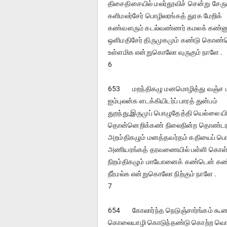
திசைதிசையில் மலர்தூவிச் சென்று சேரு
களிமலர்சேர் பொழிலரங்கத் துரக மேறிக்
கண்வளரும் கடல்வண்ணர் கமலக் கண்ண
ஒளிமதிசேர் திருமுகமும் கண்டு கொண்
உள்ளமிக என்றுகொலோ வுருகும் நாளே .
6
653	மறந்திகழு மனமொழித்து வஞ்ச 
ஐம்புலன்க ளடக்கியிடர்ப் பாரத் துன்பம்
துறந்து,இருமுப் பொழுதேத்தி யெல்லை யி
தொன்னெறிக்கண் நிலைநின்ற தொண்ட
அறம்திகழும் மனத்தவர்தம் கதியைப் ப
அணியரங்கத் தரவணையில் பள்ளி கொள்
நிறம்திகழும் மாயோனைக் கண்டென் கண
நீர்மல்க என்றுகொலோ நிற்கும் நாளே .
7
654	கோலார்ந்த நெடுஞ்சார்ங்கம் கூ
கொலையாழி கொடுந்தண்டு கொற்ற வொ