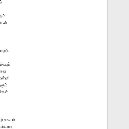
ம்
ும்
டென்
மாற்றி
ல்லாத்
ரான
ொன்னி
ளும்
்கள்
னற் சங்கம்
ள்வாள்