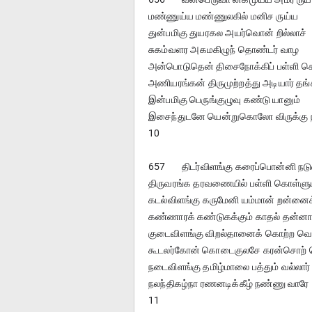
மண்ணுய்ய மண்ணுலகில் மனிச ருய்ய
துன்பமிகு துயரகல அயர்வொன் றில்லாச்
சுகம்வளர அகமகிழுந் தொண்டர் வாழ
அன்பொடுதென் திசைநோக்கிப் பள்ளி க
அணியரங்கன் திருமுற்றத்து அடியார் தங்
இன்பமிகு பெருங்குழுவு கண்டு யானும்
இசைந்துடனே யென்றுகொலோ விருக்கு 
10
657	திடர்விளங்கு கரைப்பொன்னி நடுவ
திருவரங்க தரவணையில் பள்ளி கொள்ளு
கடல்விளங்கு கருமேனி யம்மான் றன்னைக
கண்ணாரக் கண்டுகக்கும் காதல் தன்னா
குடைவிளங்கு விறல்தானைக் கொற்ற வ
கூடலர்கோன் கொடைகுலசே கரன்சொற் 
நடைவிளங்கு தமிழ்மாலை பத்தும் வல்லார்
நலந்திகழ்நா ரணனடிக்கீழ் நண்ணு வாரே 
11