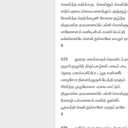
காலார்ந்த கதிக்கருட னென்னும் வென்றி
கடும்பறவை யிவையனைத்தும் புறஞ்சூழ் 
சேலார்ந்த நெடுங்கழனி சோலை சூழ்ந்த
திருவரங்க தரவணையில் பள்ளி கொள்ளு
மாலோனைக் கண்டின்பக் கலவி யெய்தி
வல்வினையே னென்றுகொலோ வாழும் நா
8
655	தூராத மனக்காதல் தொண்டர் த
குழாம்குழுமித் திருப்புகழ்கள் பலவும் பாடி
ஆராத மனக்களிப்போ டழுத கண்ணீர்
மழைசோர நினைந்துருகி யேத்தி நாளும்
சீரார்ந்த முழுவோசை பரவை காட்டும்
திருவரங்க தரவணையில் பள்ளி கொள்ளு
போராழி யம்மானைக் கண்டு துள்ளிப்
பூதலத்தி லென்றுகொலோ புரளும் நாளே .
9
656	வன்பெருவா னகமுய்ய அமர ருய