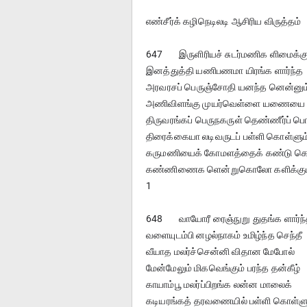
எண்சீர்க் கழிநெடிலடி ஆசிரிய விருத்தம்
647	இருளிரியச் சுடர்மணிக ளிமைக்க
இனத்துத்தி யணிபணமா யிரங்க ளார்ந்த
அரவரசப் பெருஞ்சோதி யனந்த னென்னும
அணிவிளங்கு முயர்வெள்ளை யணையை 
திருவரங்கப் பெருநகருள் தெண்ணீர்ப் ப
திரைக்கையா லடிவருடப் பள்ளி கொள்ளும
கருமணியைக் கோமளத்தைக் கண்டு கொ
கண்ணிணைக ளென்றுகொலோ களிக்கும்
1
648	வாயோரீ ரைஞ்நுறு துதங்க ளார்ந
வளையுடம்பி னழல்நாகம் உமிழ்ந்த செந்தீ
வீயாத மலர்ச்சென்னி விதான மேபோல்
மேன்மேலும் மிகவெங்கும் பரந்த தன்கீழ்
காயாம்பூ மலர்ப்பிறங்க லன்ன மாலைக்
கடியரங்கத் தரவணையில் பள்ளி கொள்ளு