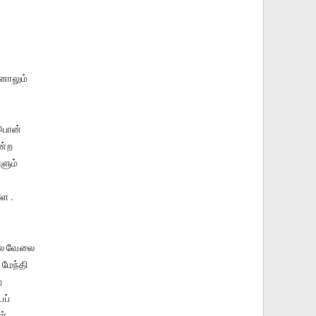
 னாலும்
்பொன்
ன்ற
ளும்
ே .
ாலை வேலை
ேந்தி
ை
ப்
ள்