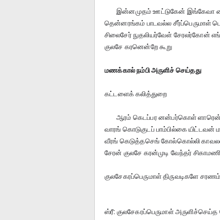
 	இன்னமுதம் ஊட்டுகேன் இங்கேவா 
தென்னரங்கம் பாடவல்ல சீர்ப்பெருமாள்
சிலைசேர் நுதலியர்வேள் சேரலர்கோன் எங
குலசே கரனென்றே கூறு	 
மணக்கால் நம்பி அருளிச் செய்தது
கட்டளைக் கலித்துறை
 	ஆரம் கெடப்பர னன்பர்கொள் ளாரென
வாரங் கொடுகுடப் பாம்பில்கை யிட்டவன் 
வீரங் கெடுத்தசெங் கோல்கொல்லி காவல
குலசேகரப்பெருமாள் திருவடிகளே சரணம்
ஸ்ரீ: குலசேகரப்பெருமாள் அருளிச்செய்த