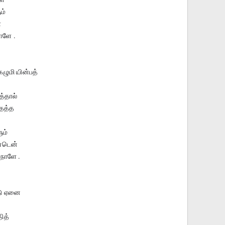
ம்
்
ாளே .
ழுமி யின்பத்
்தால்
ேத்த
ும்
்டென்
நாளே .
ோடு ஏனை
ித்