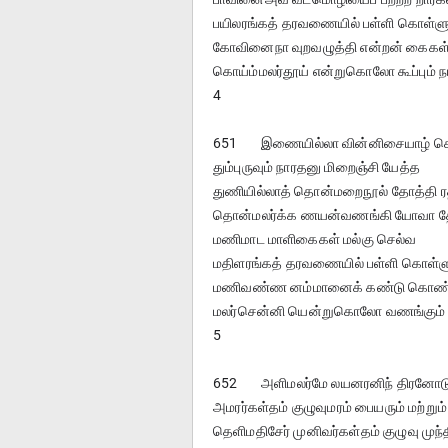
பயிலரங்கத் தரவணையில் பள்ளி கொள்ளு
கோவினைநா வுறவழுத்தி என்றன் கைகள
கொய்ம்மலர்தூய் என்றுகொலோ கூப்பும் ந
4
651	இணையில்லா வின்னிசையாழ் கெ
தும்புருவும் நாரதனு மிறைஞ்சி யேத்த
துணியில்லாத் தொன்மறைநூல் தோத்தி ரத
தொன்மலர்க்க ணயன்வணங்கி யோவா த
மணிமாட மாளிகைகள் மல்கு செல்வ
மதிளரங்கத் தரவணையில் பள்ளி கொள்ள
மணிவண்ண னம்மானைக் கண்டு கொண
மலர்சென்னி யென்றுகொலோ வணங்கும் 
5
652	அளிமலர்மே லயனரனிந் திரன
அமரர்கள்தம் குழுவுமரம் பையரும் மற்றும்
தெளிமதிசேர் முனிவர்கள்தம் குழுவு முந்த