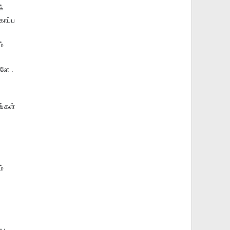
க்
காப்ப
ம்
ளே .
ங்கள்
ம்
்ய