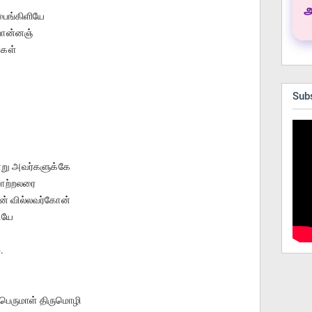
அ
பைங்கிளியே
 பொன்னஞ்
்கள்
Sub
்று அவர்களுக்கே
மாற்றலரை
ன் வில்லவர்கோன்
சேரன் குலசே கரன்முடி வேந்தர் சிகாமணியே	 
.
 பெருமாள் திருமொழி