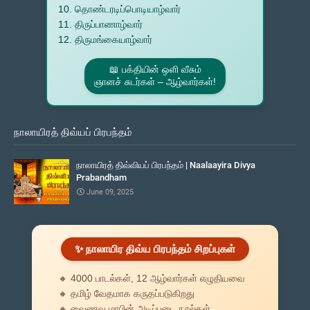
10. தொண்டரடிப்பொடியாழ்வார்
11. திருப்பாணாழ்வார்
12. திருமங்கையாழ்வார்
📖 பக்தியின் ஒளி வீசும்
ஞானச் சுடர்கள் – ஆழ்வார்கள்!
நாலாயிரத் திவ்யப் பிரபந்தம்
நாலாயிரத் திவ்வியப் பிரபந்தம் | Naalaayira Divya
Prabandham
June 09, 2025
✨ நாலாயிர திவ்ய பிரபந்தம் சிறப்புகள்
🔸 4000 பாடல்கள், 12 ஆழ்வார்கள் எழுதியவை
🔸 தமிழ் வேதமாக கருதப்படுகிறது
🔸 வைணவ மரபின் அடிப்படை நூல்கள்