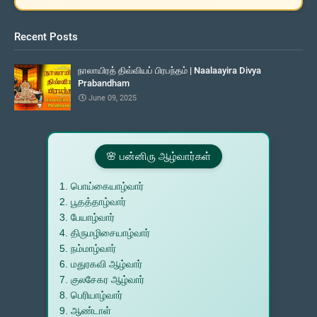
Recent Posts
நாலாயிரத் திவ்வியப் பிரபந்தம் | Naalaayira Divya
Prabandham
June 09, 2025
🌸 பன்னிரு ஆழ்வார்கள்
1. பொய்கையாழ்வார்
2. பூதத்தாழ்வார்
3. பேயாழ்வார்
4. திருமழிசையாழ்வார்
5. நம்மாழ்வார்
6. மதுரகவி ஆழ்வார்
7. குலசேகர ஆழ்வார்
8. பெரியாழ்வார்
9. ஆண்டாள்